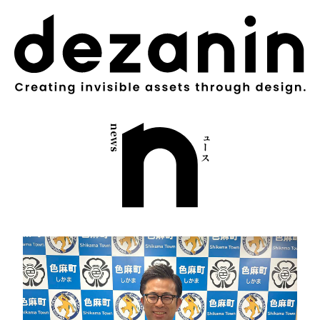
世界が求める本質は、地方にのみ宿る。
news
ニュース