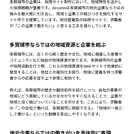
多賀城市の企業は、採用サイト制作において、地域特性を活かし
た採用戦略が重要です。dezaninは多賀城市の地元企業ならではの
強みを最大限に引き出し、地域と企業との結びつきを強化するサ
イト作りを提案しています。地元密着型の採用サイトで、求職者
が『この企業で働きたい』と思える工夫を凝らしています。
多賀城市ならではの地域資源と企業を結ぶ
多賀城市には、古くから続く歴史や文化、地域に根差した産業や
コミュニティなど独自の地域資源があります。多賀城市内の企業
が採用活動を行う際、これらの地域資源をWebサイトで効果的に
発信することは、他社との差別化を図り、地域に愛着を持つ求職
者からの応募を促す上で非常に有効です。
例えば、多賀城市の歴史や観光名所を紹介しつつ、自社の事業が
地域にどう貢献しているかを分かりやすく伝えることで、企業が
地域と深く結びついていることを示せます。これにより、求職者
は「この会社で働けば、多賀城市に貢献できる」「地域の一員と
して働ける」といった動機を見出しやすくなります。
地元企業ならではの働きがいを具体的に表現