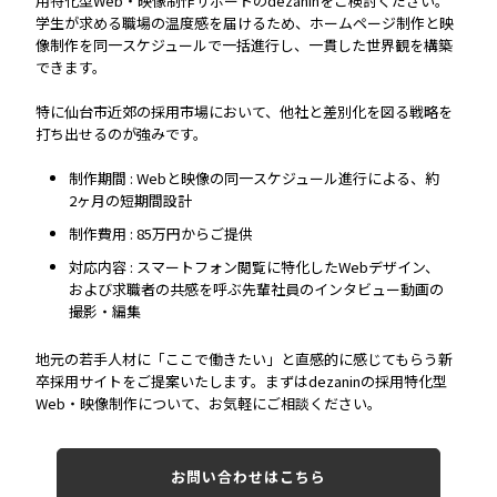
用特化型Web・映像制作サポートのdezaninをご検討ください。
学生が求める職場の温度感を届けるため、
ホームページ制作と映
像制作を同一スケジュールで一括進行し、一貫した世界観を構築
できます。
特に仙台市近郊の採用市場において、他社と差別化を図る戦略を
打ち出せるのが強みです。
制作期間 : Webと映像の同一スケジュール進行による、約
2ヶ月の短期間設計
制作費用 : 85万円からご提供
対応内容 : スマートフォン閲覧に特化したWebデザイン、
および求職者の共感を呼ぶ先輩社員のインタビュー動画の
撮影・編集
地元の若手人材に
「ここで働きたい」
と直感的に感じてもらう新
卒採用サイトをご提案いたします。まずはdezaninの採用特化型
Web・映像制作について、お気軽にご相談ください。
お問い合わせはこちら