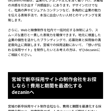
dezaninの特長は、企業のビジョンや文化を深く掘り下げ、求職者
の共感を引き出す「共感設計」にあります。デザインだけでな
く、社員の声やビジュアルコンテンツなど、多角的に企業の魅力
を伝える表現手法で、本当に出会いたい人材とのマッチングを実
現します。
さらに、Webと映像制作を社内で一括対応する体制により、ス
ムーズな進行と一貫した表現力を確保できます。地元に根差した
企業の個性を活かしたブランディングで、応募効果と採用後の満
足度向上に貢献します。宮城での採用活動において、「想いが伝
わる採用サイト」を制作したいとお考えの方は、ぜひdezaninに
ご相談ください。
宮城で新卒採用サイトの制作会社をお探
しなら！費用と期間を最適化する
dezaninへ
宮城の新卒採用サイト制作会社
なら、費用と期間を最適化する採