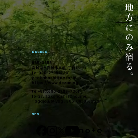
ご相談はこちら
相談からのスタートでも構いません。
未来に向けて顕在化しましょう。
access
デザインで顕在化する。
985-0853
宮城県多賀城市高橋1丁目
15-27
tel.090-2799-7301
y.takahashi＠dezanin.jp
https://www.dezanin.jp
tel+81(0)90-2799-7301
15-27, Takahashi 1Choume,
Tagajou, Miyagi, 985-0853. Japan
sns