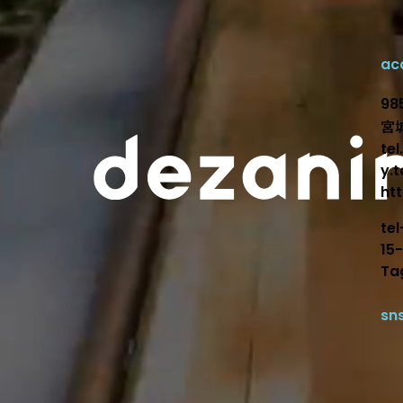
ac
デザインで
98
宮
te
y.
ht
te
15
Ta
sn