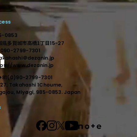
cess
顕在化する。
5-0853
城県多賀城市高橋1丁目
15-27
l.090-2799-7301
takahashi＠dezanin.jp
tps://www.dezanin.jp
l+81(0)90-2799-7301
-27, Takahashi 1Choume,
gajou, Miyagi, 985-0853. Japan
s