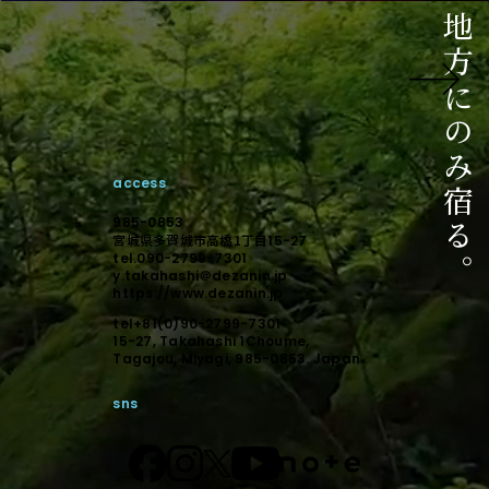
ご相談はこちら
相談からのスタートでも構いません。
未来に向けて顕在化しましょう。
access
デザインで顕在化する。
985-0853
宮城県多賀城市高橋1丁目
15-27
tel.090-2799-7301
y.takahashi＠dezanin.jp
https://www.dezanin.jp
tel+81(0)90-2799-7301
15-27, Takahashi 1Choume,
Tagajou, Miyagi, 985-0853. Japan
sns