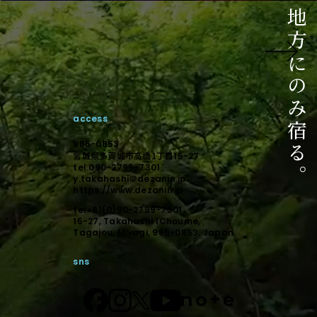
ご相談はこちら
相談からのスタートでも構いません。
未来に向けて顕在化しましょう。
access
デザインで顕在化する。
985-0853
宮城県多賀城市高橋1丁目
15-27
tel.090-2799-7301
y.takahashi＠dezanin.jp
https://www.dezanin.jp
tel+81(0)90-2799-7301
15-27, Takahashi 1Choume,
Tagajou, Miyagi, 985-0853. Japan
sns