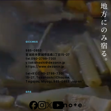
ご相談はこちら
相談からのスタートでも構いません。
未来に向けて顕在化しましょう。
access
デザインで顕在化する。
985-0853
宮城県多賀城市高橋1丁目
15-27
tel.090-2799-7301
y.takahashi＠dezanin.jp
https://www.dezanin.jp
tel+81(0)90-2799-7301
15-27, Takahashi 1Choume,
Tagajou, Miyagi, 985-0853. Japan
sns