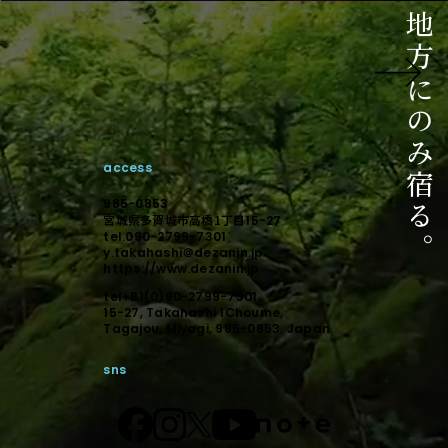
ご相談はこちら
相談からのスタートでも構いません。
未来に向けて顕在化しましょう。
access
デザインで顕在化する。
985-0853
宮城県多賀城市高橋1丁目
15-27
tel.090-2799-7301
y.takahashi＠dezanin.jp
https://www.dezanin.jp
tel+81(0)90-2799-7301
15-27, Takahashi 1Choume,
Tagajou, Miyagi, 985-0853. Japan
sns