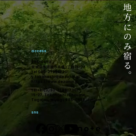
ご相談はこちら
相談からのスタートでも構いません。
未来に向けて顕在化しましょう。
access
デザインで顕在化する。
985-0853
宮城県多賀城市高橋1丁目
15-27
tel.090-2799-7301
y.takahashi＠dezanin.jp
https://www.dezanin.jp
tel+81(0)90-2799-7301
15-27, Takahashi 1Choume,
Tagajou, Miyagi, 985-0853. Japan
sns