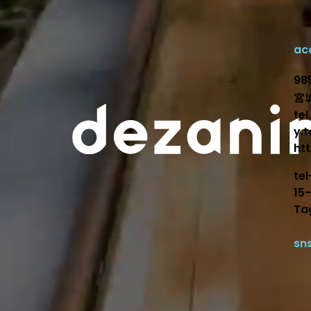
ac
デザインで
98
宮
te
y.
ht
te
15
Ta
sn