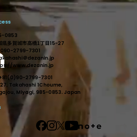
cess
顕在化する。
5-0853
城県多賀城市高橋1丁目
15-27
l.090-2799-7301
takahashi＠dezanin.jp
tps://www.dezanin.jp
l+81(0)90-2799-7301
-27, Takahashi 1Choume,
gajou, Miyagi, 985-0853. Japan
s