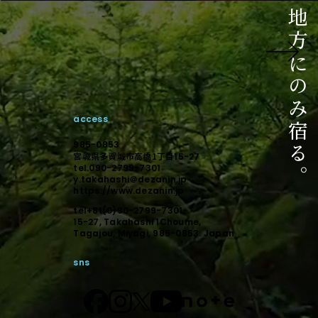
ご相談はこちら
相談からのスタートでも構いません。
未来に向けて顕在化しましょう。
access
デザインで顕在化する。
985-0853
宮城県多賀城市高橋1丁目
15-27
tel.090-2799-7301
y.takahashi＠dezanin.jp
https://www.dezanin.jp
tel+81(0)90-2799-7301
15-27, Takahashi 1Choume,
Tagajou, Miyagi, 985-0853. Japan
sns