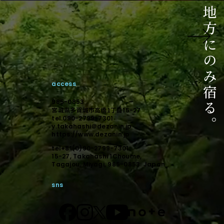
ご相談はこちら
相談からのスタートでも構いません。
未来に向けて顕在化しましょう。
access
デザインで顕在化する。
985-0853
宮城県多賀城市高橋1丁目
15-27
tel.090-2799-7301
y.takahashi＠dezanin.jp
https://www.dezanin.jp
tel+81(0)90-2799-7301
15-27, Takahashi 1Choume,
Tagajou, Miyagi, 985-0853. Japan
sns