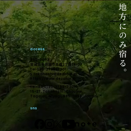
ご相談はこちら
相談からのスタートでも構いません。
未来に向けて顕在化しましょう。
access
デザインで顕在化する。
985-0853
宮城県多賀城市高橋1丁目
15-27
tel.090-2799-7301
y.takahashi＠dezanin.jp
https://www.dezanin.jp
tel+81(0)90-2799-7301
15-27, Takahashi 1Choume,
Tagajou, Miyagi, 985-0853. Japan
sns