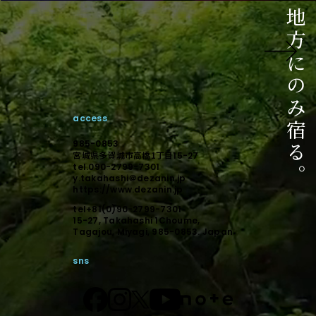
ご相談はこちら
相談からのスタートでも構いません。
未来に向けて顕在化しましょう。
access
デザインで顕在化する。
985-0853
宮城県多賀城市高橋1丁目
15-27
tel.090-2799-7301
y.takahashi＠dezanin.jp
https://www.dezanin.jp
tel+81(0)90-2799-7301
15-27, Takahashi 1Choume,
Tagajou, Miyagi, 985-0853. Japan
sns