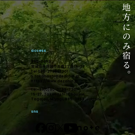
ご相談はこちら
相談からのスタートでも構いません。
未来に向けて顕在化しましょう。
access
デザインで顕在化する。
985-0853
宮城県多賀城市高橋1丁目
15-27
tel.090-2799-7301
y.takahashi＠dezanin.jp
https://www.dezanin.jp
tel+81(0)90-2799-7301
15-27, Takahashi 1Choume,
Tagajou, Miyagi, 985-0853. Japan
sns