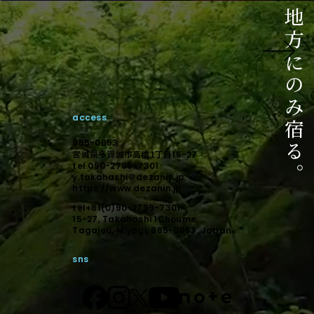
ご相談はこちら
相談からのスタートでも構いません。
未来に向けて顕在化しましょう。
access
デザインで顕在化する。
985-0853
宮城県多賀城市高橋1丁目
15-27
tel.090-2799-7301
y.takahashi＠dezanin.jp
https://www.dezanin.jp
tel+81(0)90-2799-7301
15-27, Takahashi 1Choume,
Tagajou, Miyagi, 985-0853. Japan
sns