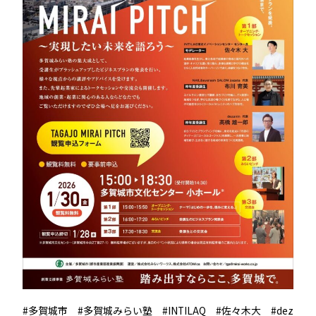
#多賀城市 #多賀城みらい塾 #INTILAQ #佐々木大 #dez