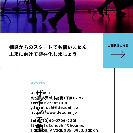
ご相談はこちら
相談からのスタートでも構いません。
未来に向けて顕在化しましょう。
access
デザインで顕在化する。
985-0853
宮城県多賀城市高橋1丁目
15-27
tel.090-2799-7301
y.takahashi＠dezanin.jp
https://www.dezanin.jp
tel+81(0)90-2799-7301
15-27, Takahashi 1Choume,
Tagajou, Miyagi, 985-0853. Japan